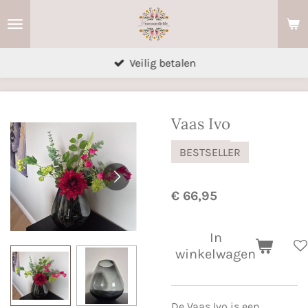
Ga
direct
naar
Veilig betalen
de
hoofdinhoud
Vaas Ivo
BESTSELLER
€ 66,95
In
winkelwagen
De Vaas Ivo is een