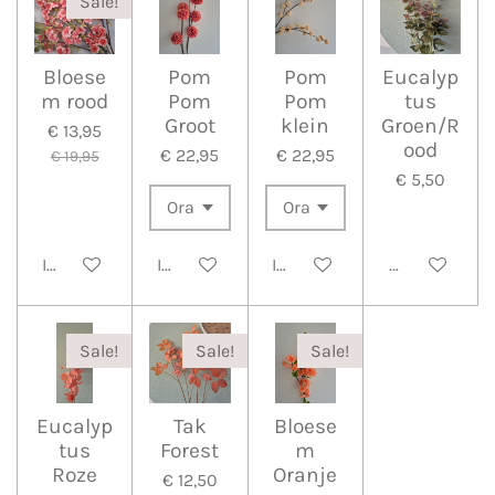
Sale!
Bloese
Pom
Pom
Eucalyp
m rood
Pom
Pom
tus
Groot
klein
Groen/R
€ 13,95
ood
€ 22,95
€ 22,95
€ 19,95
€ 5,50
In winkelwagen
In winkelwagen
In winkelwagen
Bekijk detail
Sale!
Sale!
Sale!
Eucalyp
Tak
Bloese
tus
Forest
m
Roze
Oranje
€ 12,50