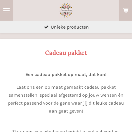
Ga
direct
naar
Unieke producten
de
hoofdinhoud
Cadeau pakket
Een cadeau pakket op maat, dat kan!
Laat ons een op maat gemaakt cadeau pakket
samenstellen, speciaal afgestemd op jouw wensen én
perfect passend voor de gene waar jij dit leuke cadeau
aan gaat geven!
Stuur ons een whatsapp bericht of vul het contact