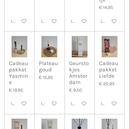
€ 14,95
In winkelwagen
In winkelwagen
In winkelwagen
In winkelwa
Cadeau
Plateau
Geursto
Cadeau
pakket
goud
kjes
pakket
Yasmin
Amster
Liefde
€ 15,95
e
dam
€ 20,95
€ 19,95
€ 9,50
In winkelwagen
In winkelwagen
In winkelwagen
In winkelwa