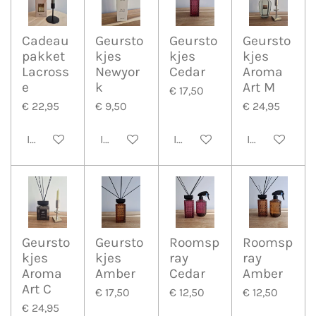
Cadeau
Geursto
Geursto
Geursto
pakket
kjes
kjes
kjes
Lacross
Newyor
Cedar
Aroma
e
k
Art M
€ 17,50
€ 22,95
€ 9,50
€ 24,95
In winkelwagen
In winkelwagen
In winkelwagen
In winkelwa
Geursto
Geursto
Roomsp
Roomsp
kjes
kjes
ray
ray
Aroma
Amber
Cedar
Amber
Art C
€ 17,50
€ 12,50
€ 12,50
€ 24,95