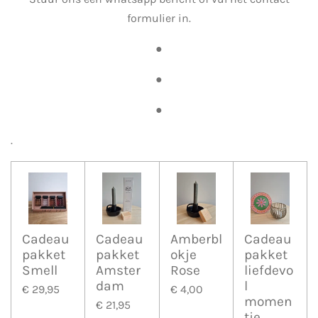
formulier in.
●
●
●
.
Cadeau
Cadeau
Amberbl
Cadeau
pakket
pakket
okje
pakket
Smell
Amster
Rose
liefdevo
dam
l
€ 29,95
€ 4,00
momen
€ 21,95
tje