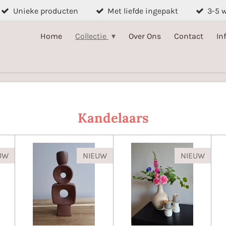
Unieke producten
Met liefde ingepakt
3-5 
Home
Collectie
Over Ons
Contact
In
Kandelaars
UW
NIEUW
NIEUW