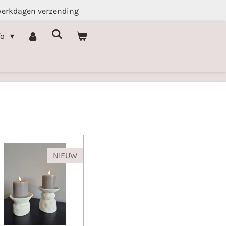
werkdagen verzending
fo
NIEUW