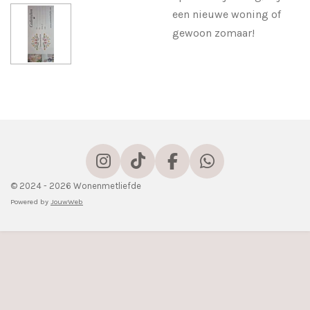
een nieuwe woning of
gewoon zomaar!
I
T
F
W
n
i
a
h
© 2024 - 2026 Wonenmetliefde
s
k
c
a
Powered by
JouwWeb
t
T
e
t
a
o
b
s
g
k
o
A
r
o
p
a
k
p
m