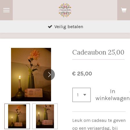
Ga
direct
naar
Veilig betalen
de
hoofdinhoud
Cadeaubon 25,00
€ 25,00
In
winkelwagen
Leuk om cadeau te geven
op een verjaardag, bij