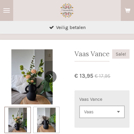
Ga
direct
naar
Veilig betalen
de
hoofdinhoud
Vaas Vance
Sale!
€ 13,95
€ 17,95
Vaas Vance